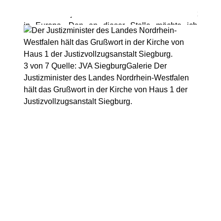
Polen geschaffenen Banner. Es ist zu hoffen,
dass das Projekt immer weiter seine Kreise zieht
in Europa. Den an dieser Stelle möchte ich
Zbigniew Bajek zittieren, der sehr treffend
sagte:
"Freiheit ist immer und überall ein
aktuelles Thema, das eigentlich überall
3 von 7
Quelle: JVA Siegburg
Galerie
Der
gleichbedeutend wahrgenommen wird"
.
Justizminister des Landes Nordrhein-Westfalen
hält das Grußwort in der Kirche von Haus 1 der
Justizvollzugsanstalt Siegburg.
© Die Leiterin der Justizvollzugsanstalt Siegburg, 2026