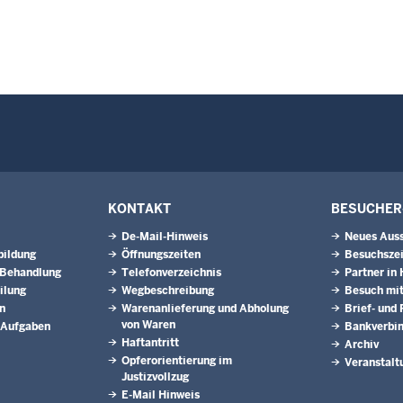
KONTAKT
BESUCHER
De-Mail-Hinweis
Neues Aus
bildung
Öffnungszeiten
Besuchsze
 Behandlung
Telefonverzeichnis
Partner in 
ilung
Wegbeschreibung
Besuch mit
n
Warenanlieferung und Abholung
Brief- und
von Waren
 Aufgaben
Bankverbi
Haftantritt
Archiv
Opferorientierung im
Veranstalt
Justizvollzug
E-Mail Hinweis