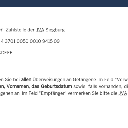
r
: Zahlstelle der
JVA
Siegburg
44 3701 0050 0010 9415 09
KDEFF
en Sie bei
allen
Überweisungen an Gefangene im Feld "Ver
n, Vornamen, das Geburtsdatum
sowie, falls vorhanden, d
genen an. Im Feld "Empfänger" vermerken Sie bitte die
JVA