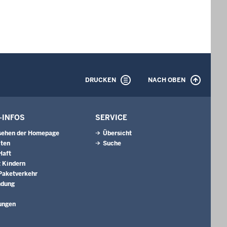
DRUCKEN
NACH OBEN
-INFOS
SERVICE
sehen der Homepage
Übersicht
iten
Suche
Haft
 Kindern
 Paketverkehr
ndung
ungen