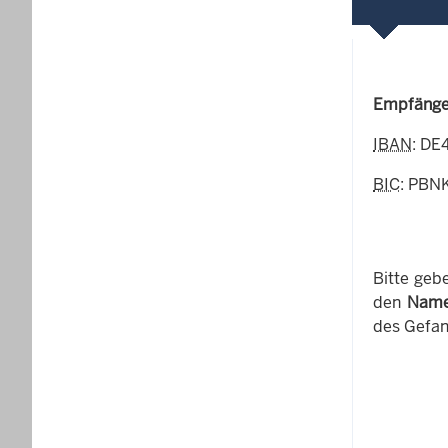
Empfänge
IBAN
: DE
BIC
: PBN
Bitte geb
den
Name
des Gefan