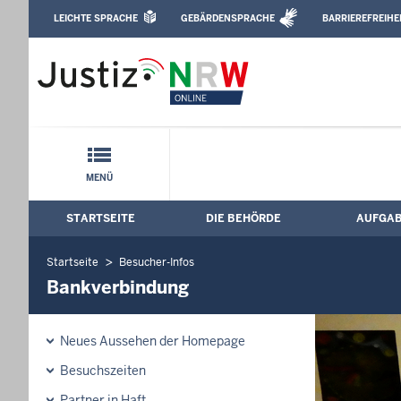
Direkt zum Inhalt
LEICHTE SPRACHE
GEBÄRDENSPRACHE
BARRIEREFREIHE
Leichte Sprache, Gebärdensprachenvideo u
Justizvollzugsanstalt Siegburg: Bankve
Schnellnavigation mit Volltext-Suche
MENÜ
STARTSEITE
DIE BEHÖRDE
AUFGA
Hauptmenü: Hauptnavigation
Startseite
Besucher-Infos
Bankverbindung
Neues Aussehen der Homepage
Besuchszeiten
Partner in Haft