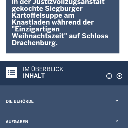
in der Justizvollzugsanstalt
gekochte Siegburger
Kartoffelsuppe am
Knastladen während der
"Einzigartigen
Weihnachtszeit" auf Schloss
Drachenburg.
IM ÜBERBLICK
Justiz-Portal im Überblick:
INHALT
DIE BEHÖRDE
AUFGABEN