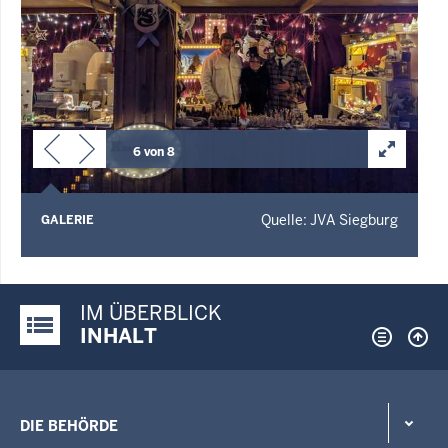
6 von 8
Quelle: JVA Siegburg
GALERIE
IM ÜBERBLICK
Justiz-Portal im Überblick:
INHALT
DIE BEHÖRDE