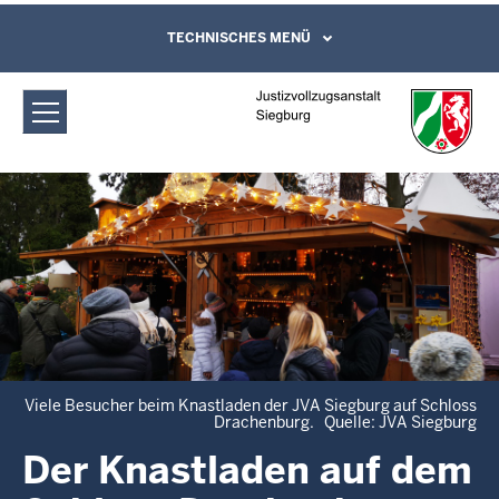
Direkt zum Inhalt
Justizvollzugsanstalt Siegburg: Der
TECHNISCHES MENÜ
Leichte Sprache, Gebärdensprachenvideo
und Kontaktformular
Knastladen auf dem Schloss
Drachenburg
Viele Besucher beim Knastladen der JVA Siegburg auf Schloss
Drachenburg. Quelle: JVA Siegburg
Der Knastladen auf dem