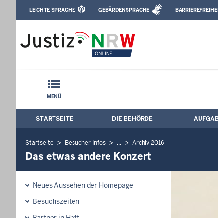
Direkt zum Inhalt
LEICHTE SPRACHE
GEBÄRDENSPRACHE
BARRIEREFREIHE
Leichte Sprache, Gebärdensprachenvideo u
Justizvollzugsanstalt Siegburg: Das et
Schnellnavigation mit Volltext-Suche
MENÜ
STARTSEITE
DIE BEHÖRDE
AUFGA
Hauptmenü: Hauptnavigation
Startseite
Besucher-Infos
...
Archiv 2016
Das etwas andere Konzert
Neues Aussehen der Homepage
Besuchszeiten
Partner in Haft