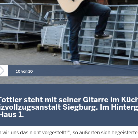
10 von 10
Tottler steht mit seiner Gitarre im Kü
izvollzugsanstalt Siegburg. Im Hinter
Haus 1.
 wir uns das nicht vorgestellt!", so äußerten sich begeister