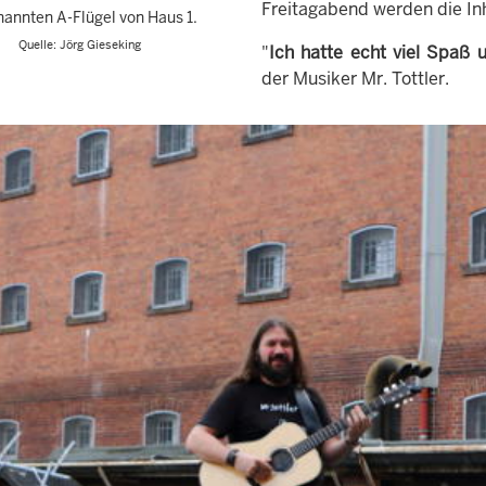
Freitagabend werden die Inh
annten A-Flügel von Haus 1.
Quelle: Jörg Gieseking
"
Ich hatte echt viel Spaß
der Musiker Mr. Tottler.