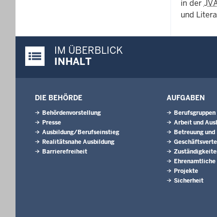
in der
JV
und Litera
IM ÜBERBLICK
Justiz-Portal im Überblick:
INHALT
DIE BEHÖRDE
AUFGABEN
Behördenvorstellung
Berufsgruppen
Presse
Arbeit und Aus
Ausbildung/Berufseinstieg
Betreuung und
Realitätsnahe Ausbildung
Geschäftsverte
Barrierefreiheit
Zuständigkeite
Ehrenamtliche
Projekte
Sicherheit