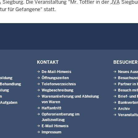
A
Siegburg. Die Veranstaltung "Mr. Tottler in der
JVA
Siegbur
tur für Gefangene" statt.
KONTAKT
BESUCHER
De-Mail-Hinweis
Neues Aus
bildung
Öffnungszeiten
Besuchsze
 Behandlung
Telefonverzeichnis
Partner in 
ilung
Wegbeschreibung
Besuch mit
n
Warenanlieferung und Abholung
Brief- und
von Waren
 Aufgaben
Bankverbi
Haftantritt
Archiv
Opferorientierung im
Veranstalt
Justizvollzug
E-Mail Hinweis
Impressum