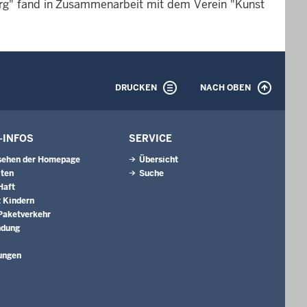
g" fand in Zusammenarbeit mit dem Verein "Kunst
DRUCKEN
NACH OBEN
-INFOS
SERVICE
sehen der Homepage
Übersicht
iten
Suche
Haft
 Kindern
 Paketverkehr
ndung
ungen