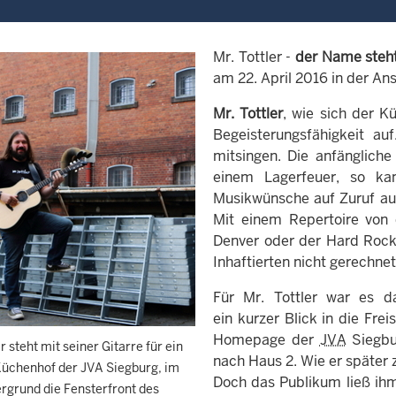
Mr. Tottler -
der Name steht
am 22. April 2016 in der An
Mr. Tottler
, wie sich der Kü
Be­geist­er­ungs­fähigkeit
mitsingen. Die anfängliche
einem Lag­er­feuer, so 
Musikwünsche auf Zuruf au
Mit einem Repertoire von 
Denver oder der Hard Rock 
Inhaftierten nicht gerechnet
Für Mr. Tottler war es d
ein kurzer Blick in die Fre
Homepage der
JVA
Siegbu
r steht mit seiner Gitarre für ein
nach Haus 2. Wie er später 
Küchenhof der JVA Siegburg, im
Doch das Publikum ließ ihm
rgrund die Fensterfront des