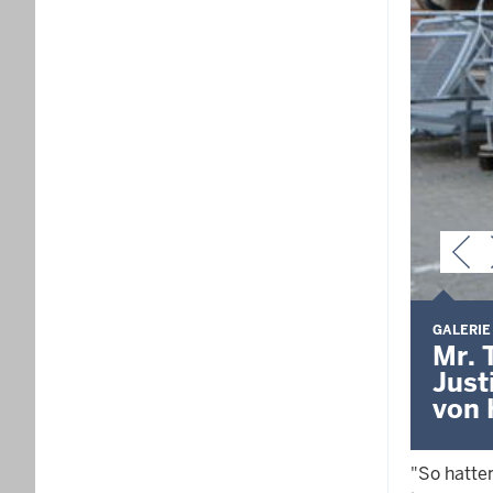
GALERIE
Mr. 
Just
von 
"So hatten